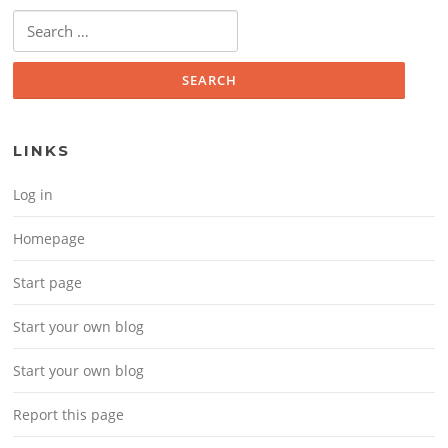
Search for:
LINKS
Log in
Homepage
Start page
Start your own blog
Start your own blog
Report this page