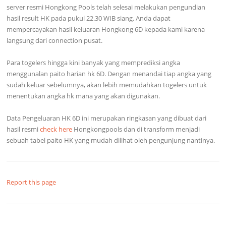
server resmi Hongkong Pools telah selesai melakukan pengundian
hasil result HK pada pukul 22.30 WIB siang. Anda dapat
mempercayakan hasil keluaran Hongkong 6D kepada kami karena
langsung dari connection pusat.
Para togelers hingga kini banyak yang memprediksi angka
menggunalan paito harian hk 6D. Dengan menandai tiap angka yang
sudah keluar sebelumnya, akan lebih memudahkan togelers untuk
menentukan angka hk mana yang akan digunakan.
Data Pengeluaran HK 6D ini merupakan ringkasan yang dibuat dari
hasil resmi
check here
Hongkongpools dan di transform menjadi
sebuah tabel paito HK yang mudah dilihat oleh pengunjung nantinya.
Report this page