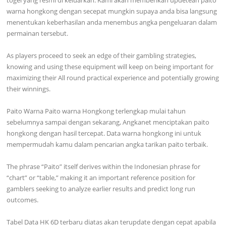
warna hongkong dengan secepat mungkin supaya anda bisa langsung
menentukan keberhasilan anda menembus angka pengeluaran dalam
permainan tersebut.
As players proceed to seek an edge of their gambling strategies,
knowing and using these equipment will keep on being important for
maximizing their All round practical experience and potentially growing
their winnings.
Paito Warna Paito warna Hongkong terlengkap mulai tahun
sebelumnya sampai dengan sekarang, Angkanet menciptakan paito
hongkong dengan hasil tercepat. Data warna hongkong ini untuk
mempermudah kamu dalam pencarian angka tarikan paito terbaik.
The phrase “Paito” itself derives within the Indonesian phrase for
“chart” or “table,” making it an important reference position for
gamblers seeking to analyze earlier results and predict long run
outcomes.
Tabel Data HK 6D terbaru diatas akan terupdate dengan cepat apabila