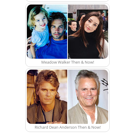
Meadow Walker Then & Now!
Richard Dean Anderson Then & Now!